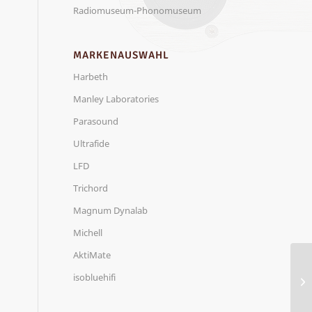
Radiomuseum-Phonomuseum
MARKENAUSWAHL
Harbeth
Manley Laboratories
Parasound
Ultrafide
LFD
Trichord
Magnum Dynalab
Michell
AktiMate
HI
isobluehifi
NL