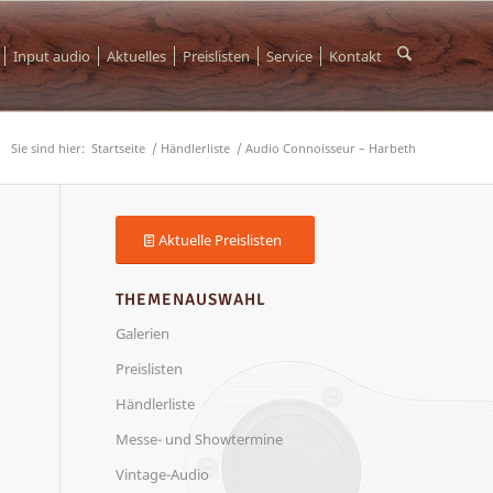
Input audio
Aktuelles
Preislisten
Service
Kontakt
Sie sind hier:
Startseite
/
Händlerliste
/
Audio Connoisseur – Harbeth
Aktuelle Preislisten
THEMENAUSWAHL
Galerien
Preislisten
Händlerliste
Messe- und Showtermine
Vintage-Audio