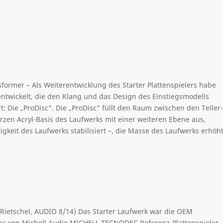
former – Als Weiterentwicklung des Starter Plattenspielers habe
 entwickelt, die den Klang und das Design des Einstiegsmodells
: Die „ProDisc“. Die „ProDisc“ füllt den Raum zwischen den Teller-
zen Acryl-Basis des Laufwerks mit einer weiteren Ebene aus,
gkeit des Laufwerks stabilisiert –, die Masse des Laufwerks erhöh
. Rietschel, AUDIO 8/14) Das Starter Laufwerk war die OEM
ec von Michell Audio MICHELL TECNODEC Referenz-Plattenspieler