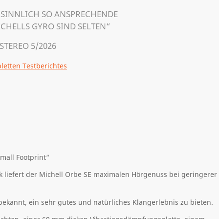
-SINNLICH SO ANSPRECHENDE
CHELLS GYRO SIND SELTEN“
 STEREO 5/2026
etten Testberichtes
mall Footprint“
 liefert
d
er Michell Orbe SE
maximalen
Hörgenuss bei geringerer
bekannt, ein
sehr gutes
und natürliches
Klange
rlebnis zu bieten.