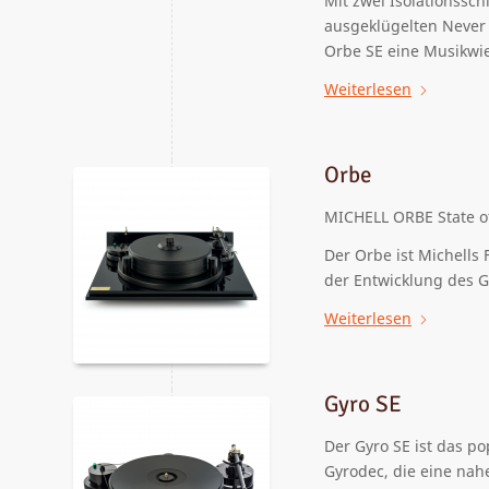
Mit zwei Isolationssc
ausgeklügelten Never
Orbe SE
eine
Musik
wi
Weiterlesen
Orbe
MICHELL ORBE
State 
Der Orbe ist Michells 
der Entwicklung des G
Weiterlesen
Gyro SE
Der Gyro SE ist das p
Gyrodec, die eine nah