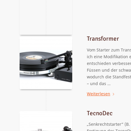
Transformer
Vom Starter zum Trans
ich eine Modifikation
entschieden verbessert
Füssen und der schwar
wodurch die Standfesti
– und das …
Weiterlesen
TecnoDec
„Senkrechtstarter“ (B
Fertigung des TecnoD