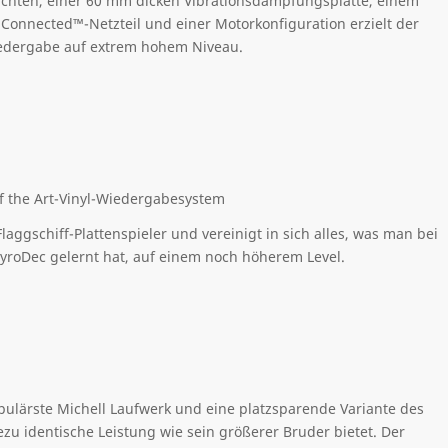
hichten, einer 60 mm dicken Vibrationsdämpfungsplatte, einem
 Connected™-Netzteil und einer Motorkonfiguration
erzielt
der
edergabe
auf extrem hohe
m
Niveau.
of the Art-Vinyl-Wiedergabesystem
Flaggschiff-Plattenspieler und vereinigt in sich alles, was man bei
yroDec gelernt hat, auf einem noch höherem Level.
opulärste Michell Laufwerk und eine platzsparende Variante des
ezu identische Leistung wie sein größerer Bruder bietet. Der