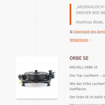
„MUSIKALISCH
DREHER WIE MI
Matthias Böde,
Download des kompl
Weiterlesen
ORBE SE
MICHELL ORBE SE
Das Top
–
Lau
f
werk
– „S
W
ie d
as
Orbe
Laufwerk
Stellfläche
Der Orbe SE ist dafür 