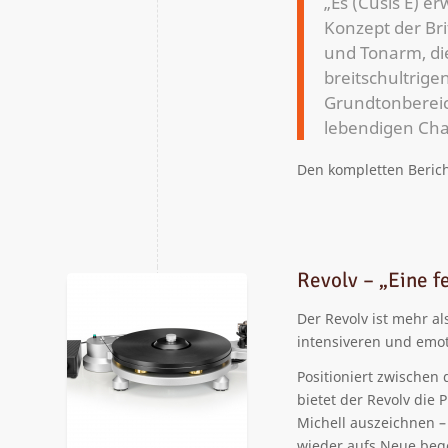
„Es (Cusis E) e
Konzept der Bri
und Tonarm, d
breitschultrige
Grundtonbereich
lebendigen Cha
Den kompletten Beric
Revolv – „Eine 
Der Revolv ist mehr al
intensiveren und emot
Positioniert zwischen
bietet der Revolv die 
Michell auszeichnen –
wieder aufs Neue bege