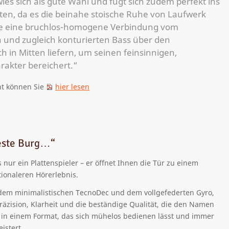
rwies sich als gute Wahl und fügt sich zudem perfekt ins
ten, da es die beinahe stoische Ruhe von Laufwerk
ie eine bruchlos-homogene Verbindung vom
n und zugleich konturierten Bass über den
 in Mitten liefern, um seinen feinsinnigen,
rakter bereichert.“
ht können Sie
hier lesen
feste Burg…“
s nur ein Plattenspieler – er öffnet Ihnen die Tür zu einem
ionaleren Hörerlebnis.
 dem minimalistischen TecnoDec und dem vollgefederten Gyro,
Präzision, Klarheit und die beständige Qualität, die den Namen
 in einem Format, das sich mühelos bedienen lässt und immer
istert.