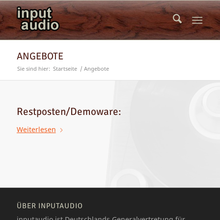
ANGEBOTE
Sie sind hier:
Startseite
/
Angebote
Restposten/Demoware:
Weiterlesen
ÜBER INPUTAUDIO
inputaudio ist Deutschlands Generalvertretung für