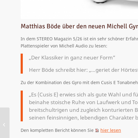
Matthias Böde über den neuen Michell Gyr
In dem STEREO Magazin 5/26 ist ein sehr schöner Erfa
Plattenspieler von Michell Audio zu lesen:
„Der Klassiker in ganz neuer Form“
Herr Böde schreibt hier: „…geriet der Hört
Zu der Kombination des Gyro mit dem Cusis E Tonabneh
„Es (Cusis E) erwies sich als gute Wahl und f
beinahe stoische Ruhe von Laufwerk und T
breitschultrigen und zugleich konturierten 
seinen feinsinnigen, lebendigen Charakter b
Neuigkeiten bei input
audio auf dem Anaolg
Den kompletten Bericht können Sie
hier lesen
Forum in Moers