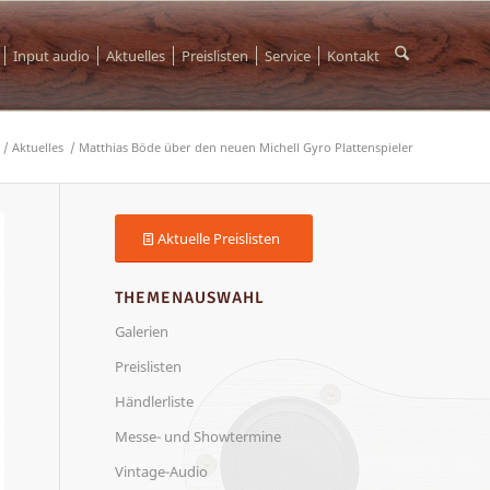
Input audio
Aktuelles
Preislisten
Service
Kontakt
/
Aktuelles
/
Matthias Böde über den neuen Michell Gyro Plattenspieler
Aktuelle Preislisten
THEMENAUSWAHL
Galerien
Preislisten
Händlerliste
Messe- und Showtermine
Vintage-Audio