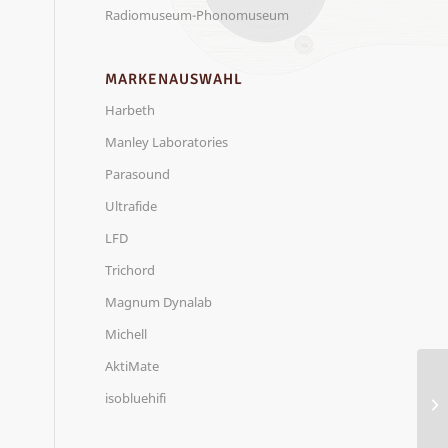
Radiomuseum-Phonomuseum
MARKENAUSWAHL
Harbeth
Manley Laboratories
Parasound
Ultrafide
LFD
Trichord
Magnum Dynalab
Michell
AktiMate
isobluehifi
MT