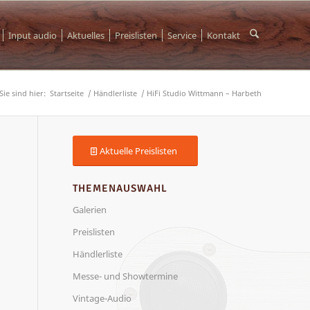
Input audio
Aktuelles
Preislisten
Service
Kontakt
Sie sind hier:
Startseite
/
Händlerliste
/
HiFi Studio Wittmann – Harbeth
Aktuelle Preislisten
THEMENAUSWAHL
Galerien
Preislisten
Händlerliste
Messe- und Showtermine
Vintage-Audio