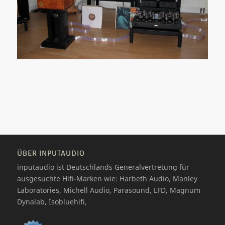
ÜBER INPUTAUDIO
inputaudio ist Deutschlands Generalvertretung für
ausgesuchte Hifi-Marken wie: Harbeth Audio, Manley
Laboratories, Michell Audio, Parasound, LFD, Magnum
Dynalab, Isobluehifi,