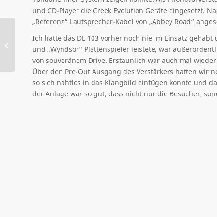
und CD-Player die Creek Evolution Geräte eingesetzt. 
„Referenz“ Lautsprecher-Kabel von „Abbey Road“ angesc
Ich hatte das DL 103 vorher noch nie im Einsatz gehabt
World of Hifi in Bremen
und „Wyndsor“ Plattenspieler leistete, war außerordentl
2008
von souveränem Drive. Erstaunlich war auch mal wieder 
Über den Pre-Out Ausgang des Verstärkers hatten wir n
so sich nahtlos in das Klangbild einfügen konnte und d
der Anlage war so gut, dass nicht nur die Besucher, sond