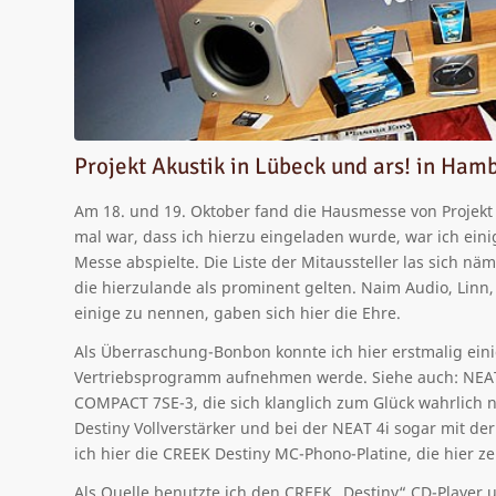
Projekt Akustik in Lübeck und ars! in Ham
Am 18. und 19. Oktober fand die Hausmesse von Projekt A
mal war, dass ich hierzu eingeladen wurde, war ich ei
Messe abspielte. Die Liste der Mitaussteller las sich nä
die hierzulande als prominent gelten. Naim Audio, Linn
einige zu nennen, gaben sich hier die Ehre.
Als Überraschung-Bonbon konnte ich hier erstmalig ein
Vertriebsprogramm aufnehmen werde. Siehe auch: NEAT
COMPACT 7SE-3, die sich klanglich zum Glück wahrlich 
Destiny Vollverstärker und bei der NEAT 4i sogar mit de
ich hier die CREEK Destiny MC-Phono-Platine, die hier 
Als Quelle benutzte ich den CREEK „Destiny“ CD-Player 