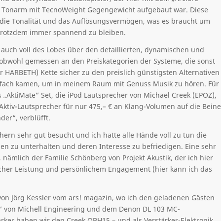
 Tonarm mit TecnoWeight Gegengewicht aufgebaut war. Diese
t die Tonalität und das Auflösungsvermögen, was es braucht um
trotzdem immer spannend zu bleiben.
uch voll des Lobes über den detaillierten, dynamischen und
obwohl gemessen an den Preiskategorien der Systeme, die sonst
 HARBETH) Kette sicher zu den preislich günstigsten Alternativen
hrfach kamen, um in meinem Raum mit Genuss Musik zu hören. Für
„AktiMate“ Set, die iPod Lautsprecher von Michael Creek (EPOZ),
Aktiv-Lautsprecher für nur 475,– € an Klang-Volumen auf die Beine
der“, verblüfft.
ern sehr gut besucht und ich hatte alle Hände voll zu tun die
en zu unterhalten und deren Interesse zu befriedigen. Eine sehr
 nämlich der Familie Schönberg von Projekt Akustik, der ich hier
cher Leistung und persönlichem Engagement (hier kann ich das
on Jörg Kessler vom ars! magazin, wo ich den geladenen Gästen
“ von Michell Engineering und dem Denon DL 103 MC-
ker haben wir den Creek OBH15 – und als Verstärker-Elektronik