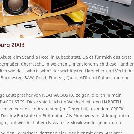
burg 2008
kustik im Scandia Hotel in Lübeck statt. Da es für mich das erste
nigermaßen überrascht, in welchen Dimensionen sich diese Händler
mlich wie das „who is who“ der wichtigsten Hersteller und Vertriebe
, Burmester, B&W, Rotel, Pioneer, Quad, ATR und Pathos, um nur
ige Lautsprecher von NEAT ACOUSTIC zeigen, die ich in mein
 ACOUSTCS. Diese spielte ich im Wechsel mit den HARBETH
nicht zu verstecken brauchten (im Gegenteil…), an dem CREEK
r Destiny Endstufe im Bi-Amping. Als Phonovorverstärkung nutzte
zeigte, auf welche hohem Niveau sie Musik wiedergeben kann.
und den „Wyndsor“ Plattenspieler, der hier mit dem „Arciore“