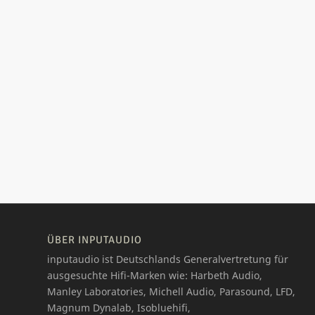
ÜBER INPUTAUDIO
inputaudio ist Deutschlands Generalvertretung für
ausgesuchte Hifi-Marken wie: Harbeth Audio,
Manley Laboratories, Michell Audio, Parasound, LFD,
Magnum Dynalab, Isobluehifi,