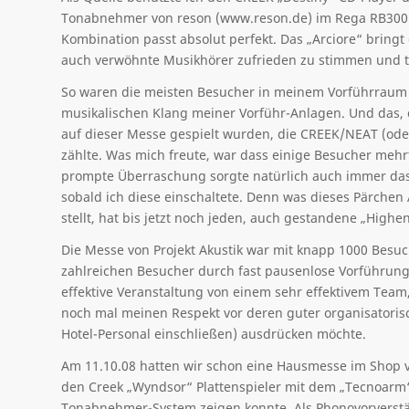
Tonabnehmer von reson (www.reson.de) im Rega RB300
Kombination passt absolut perfekt. Das „Arciore“ bring
auch verwöhnte Musikhörer zufrieden zu stimmen und 
So waren die meisten Besucher in meinem Vorführraum a
musikalischen Klang meiner Vorführ-Anlagen. Und das, 
auf dieser Messe gespielt wurden, die CREEK/NEAT (oder
zählte. Was mich freute, war dass einige Besucher me
prompte Überraschung sorgte natürlich auch immer das 
sobald ich diese einschaltete. Denn was dieses Pärchen 
stellt, hat bis jetzt noch jeden, auch gestandene „Highen
Die Messe von Projekt Akustik war mit knapp 1000 Besuch
zahlreichen Besucher durch fast pausenlose Vorführung
effektive Veranstaltung von einem sehr effektivem Team,
noch mal meinen Respekt vor deren guter organisatoris
Hotel-Personal einschließen) ausdrücken möchte.
Am 11.10.08 hatten wir schon eine Hausmesse im Shop v
den Creek „Wyndsor“ Plattenspieler mit dem „Tecnoarm
Tonabnehmer-System zeigen konnte. Als Phonovorverstär