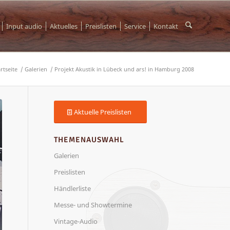
Input audio
Aktuelles
Preislisten
Service
Kontakt
rtseite
/
Galerien
/
Projekt Akustik in Lübeck und ars! in Hamburg 2008
Aktuelle Preislisten
THEMENAUSWAHL
Galerien
Preislisten
Händlerliste
Messe- und Showtermine
Vintage-Audio