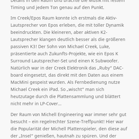
Details in den Raum und brachte die Musik mit festem
Timing und jedem Ton genau auf den Punkt.
Im Creek/Epos Raum konnte ich erstmals die Aktiv-
Lautsprecher von Epos erleben, die mit toller Dynamik
beeindruckten. Die kleineren, aber aktiven K2-
Lautsprecher klangen deutlich besser als die größeren
passiven K3! Der Sohn von Michael Creek, Luke,
präsentierte auch Zukunfts-Projekte, wie ein Epos K
Surround Lautsprecher-Set und einen K Subwoofer.
Natürlich war in der Creek Elektronik das „Ruby“ DAC-
board eingesetzt, das direkt mit den Daten aus einem
MacMini gespeist wurden. Als Fernbedienung nutze
Michael Creek ein iPad. So „wischt“ man sich
heutzutage durch die Plattensammlung und blättert
nicht mehr in LP-Cover…
Der Raum von Michell Engineering war immer sehr gut
besucht – ein regelrechter Szene-Treffpunkt! Hier war
die Popularität der Michell Plattenspieler, den diese auf
der „Insel“ genießen, hautnah zu spüren. Und der