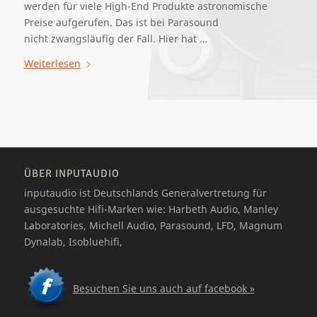
werden für viele High-End Produkte astronomische
Preise aufgerufen. Das ist bei Parasound
nicht zwangsläufig der Fall. Hier hat …
Weiterlesen
ÜBER INPUTAUDIO
inputaudio ist Deutschlands Generalvertretung für
ausgesuchte Hifi-Marken wie: Harbeth Audio, Manley
Laboratories, Michell Audio, Parasound, LFD, Magnum
Dynalab, Isobluehifi,
Besuchen Sie uns auch auf facebook »