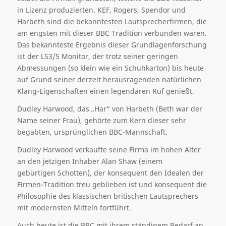
in Lizenz produzierten. KEF, Rogers, Spendor und
Harbeth sind die bekanntesten Lautsprecherfirmen, die
am engsten mit dieser BBC Tradition verbunden waren.
Das bekannteste Ergebnis dieser Grundlagenforschung
ist der LS3/5 Monitor, der trotz seiner geringen
Abmessungen (so klein wie ein Schuhkarton) bis heute
auf Grund seiner derzeit herausragenden natürlichen
Klang-Eigenschaften einen legendären Ruf genießt.
Dudley Harwood, das „Har“ von Harbeth (Beth war der
Name seiner Frau), gehörte zum Kern dieser sehr
begabten, ursprünglichen BBC-Mannschaft.
Dudley Harwood verkaufte seine Firma im hohen Alter
an den jetzigen Inhaber Alan Shaw (einem
gebürtigen Schotten), der konsequent den Idealen der
Firmen-Tradition treu geblieben ist und konsequent die
Philosophie des klassischen britischen Lautsprechers
mit modernsten Mitteln fortführt.
Auch heute ist die BBC mit ihrem ständigem Bedarf an