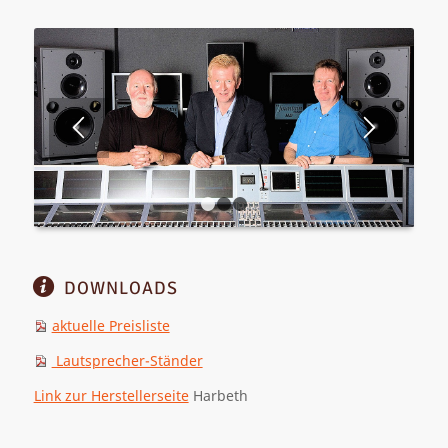
1
2
3
DOWNLOADS
aktuelle Preisliste
Lautsprecher-Ständer
Link zur Herstellerseite
Harbeth