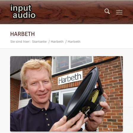
HARBETH
Sie sind hier:
Startseite
/
Harbeth
/
Harbeth