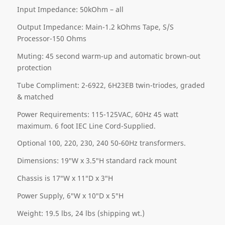
Input Impedance: 50kOhm – all
Output Impedance: Main-1.2 kOhms Tape, S/S
Processor-150 Ohms
Muting: 45 second warm-up and automatic brown-out
protection
Tube Compliment: 2-6922, 6H23EB twin-triodes, graded
& matched
Power Requirements: 115-125VAC, 60Hz 45 watt
maximum. 6 foot IEC Line Cord-Supplied.
Optional 100, 220, 230, 240 50-60Hz transformers.
Dimensions: 19″W x 3.5″H standard rack mount
Chassis is 17″W x 11″D x 3″H
Power Supply, 6″W x 10″D x 5″H
Weight: 19.5 lbs, 24 lbs (shipping wt.)