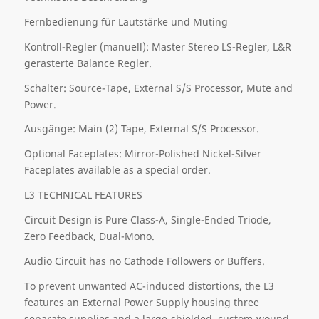
Fernbedienung für Lautstärke und Muting
Kontroll-Regler (manuell): Master Stereo LS-Regler, L&R
gerasterte Balance Regler.
Schalter: Source-Tape, External S/S Processor, Mute and
Power.
Ausgänge: Main (2) Tape, External S/S Processor.
Optional Faceplates: Mirror-Polished Nickel-Silver
Faceplates available as a special order.
L3 TECHNICAL FEATURES
Circuit Design is Pure Class-A, Single-Ended Triode,
Zero Feedback, Dual-Mono.
Audio Circuit has no Cathode Followers or Buffers.
To prevent unwanted AC-induced distortions, the L3
features an External Power Supply housing three
separate supplies and a large-shielded, custom-wound