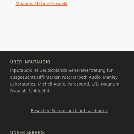
Modulus M3Line Prospekt
ÜBER INPUTAUDIO
inputaudio ist Deutschlands Generalvertretung für
ausgesuchte Hifi-Marken wie: Harbeth Audio, Manley
Laboratories, Michell Audio, Parasound, LFD, Magnum
Dynalab, Isobluehifi,
Besuchen Sie uns auch auf facebook »
UNSER SERVICE