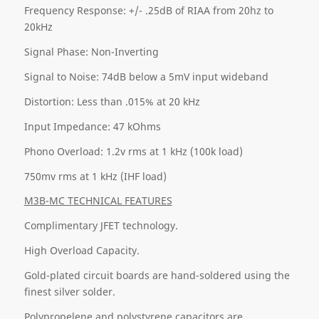
Frequency Response: +/- .25dB of RIAA from 20hz to
20kHz
Signal Phase: Non-Inverting
Signal to Noise: 74dB below a 5mV input wideband
Distortion: Less than .015% at 20 kHz
Input Impedance: 47 kOhms
Phono Overload: 1.2v rms at 1 kHz (100k load)
750mv rms at 1 kHz (IHF load)
M3B-MC TECHNICAL FEATURES
Complimentary JFET technology.
High Overload Capacity.
Gold-plated circuit boards are hand-soldered using the
finest silver solder.
Polypropelene and polystyrene capacitors are