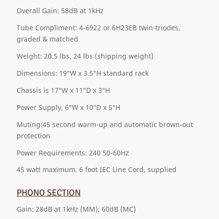
Overall Gain: 58dB at 1kHz
Tube Compliment: 4-6922 or 6H23EB twin-triodes,
graded & matched
Weight: 20.5 lbs, 24 lbs (shipping weight)
Dimensions: 19″W x 3.5″H standard rack
Chassis is 17″W x 11″D x 3″H
Power Supply, 6″W x 10″D x 5″H
Muting:45 second warm-up and automatic brown-out
protection
Power Requirements: 240 50-60Hz
45 watt maximum. 6 foot IEC Line Cord, supplied
PHONO SECTION
Gain: 28dB at 1kHz (MM); 60dB (MC)