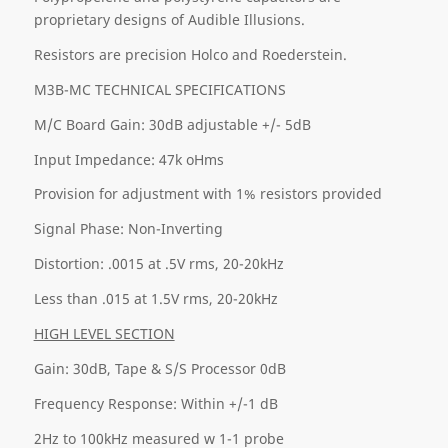
proprietary designs of Audible Illusions.
Resistors are precision Holco and Roederstein.
M3B-MC TECHNICAL SPECIFICATIONS
M/C Board Gain: 30dB adjustable +/- 5dB
Input Impedance: 47k oHms
Provision for adjustment with 1% resistors provided
Signal Phase: Non-Inverting
Distortion: .0015 at .5V rms, 20-20kHz
Less than .015 at 1.5V rms, 20-20kHz
HIGH LEVEL SECTION
Gain: 30dB, Tape & S/S Processor 0dB
Frequency Response: Within +/-1 dB
2Hz to 100kHz measured w 1-1 probe