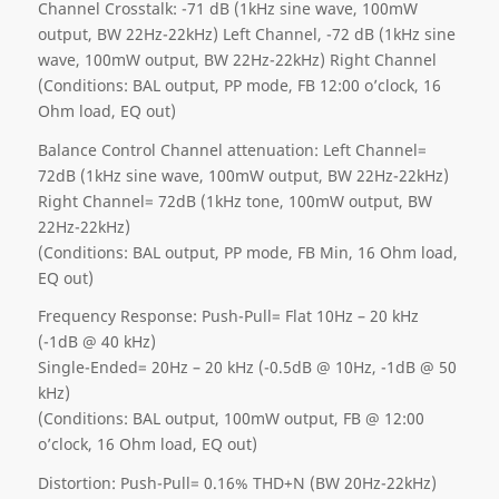
Channel Crosstalk: -71 dB (1kHz sine wave, 100mW
output, BW 22Hz-22kHz) Left Channel, -72 dB (1kHz sine
wave, 100mW output, BW 22Hz-22kHz) Right Channel
(Conditions: BAL output, PP mode, FB 12:00 o’clock, 16
Ohm load, EQ out)
Balance Control Channel attenuation: Left Channel=
72dB (1kHz sine wave, 100mW output, BW 22Hz-22kHz)
Right Channel= 72dB (1kHz tone, 100mW output, BW
22Hz-22kHz)
(Conditions: BAL output, PP mode, FB Min, 16 Ohm load,
EQ out)
Frequency Response: Push-Pull= Flat 10Hz – 20 kHz
(-1dB @ 40 kHz)
Single-Ended= 20Hz – 20 kHz (-0.5dB @ 10Hz, -1dB @ 50
kHz)
(Conditions: BAL output, 100mW output, FB @ 12:00
o’clock, 16 Ohm load, EQ out)
Distortion: Push-Pull= 0.16% THD+N (BW 20Hz-22kHz)