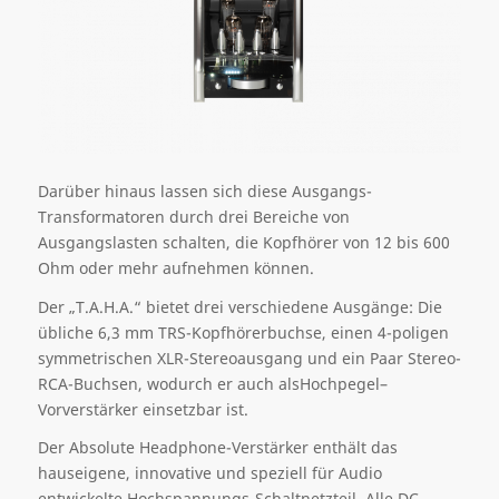
Darüber hinaus lassen sich diese Ausgangs-
Transformatoren durch drei Bereiche von
Ausgangslasten schalten, die Kopfhörer von 12 bis 600
Ohm oder mehr aufnehmen können.
Der „T.A.H.A.“ bietet drei verschiedene Ausgänge
:
Die
ü
bliche
6,3 mm TRS-Kopfhörerbuchse, eine
n
4-poligen
symmetrischen XLR-Stereoausgang und ein
Paar
Stereo-
RCA-
Buchsen
,
wodurch
er
auch
als
Hochpegel
–
Vorverstärker
eins
e
tzbar ist
.
Der Absolute Headphone-Verstärker enthält
das
haus
eigene, innovative
und
speziell für Audio
entwickelte Hochspannungs-Schaltnetzteil. Alle DC-