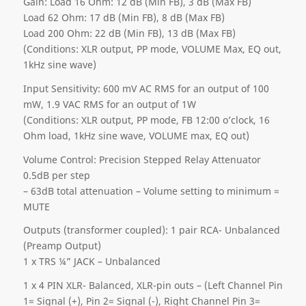
Gain: Load 16 Ohm: 12 dB (Min FB), 3 dB (Max FB)
Load 62 Ohm: 17 dB (Min FB), 8 dB (Max FB)
Load 200 Ohm: 22 dB (Min FB), 13 dB (Max FB)
(Conditions: XLR output, PP mode, VOLUME Max, EQ out,
1kHz sine wave)
Input Sensitivity: 600 mV AC RMS for an output of 100
mW, 1.9 VAC RMS for an output of 1W
(Conditions: XLR output, PP mode, FB 12:00 o’clock, 16
Ohm load, 1kHz sine wave, VOLUME max, EQ out)
Volume Control: Precision Stepped Relay Attenuator
0.5dB per step
– 63dB total attenuation – Volume setting to minimum =
MUTE
Outputs (transformer coupled): 1 pair RCA- Unbalanced
(Preamp Output)
1 x TRS ¼” JACK – Unbalanced
1 x 4 PIN XLR- Balanced, XLR-pin outs – (Left Channel Pin
1= Signal (+), Pin 2= Signal (-), Right Channel Pin 3=