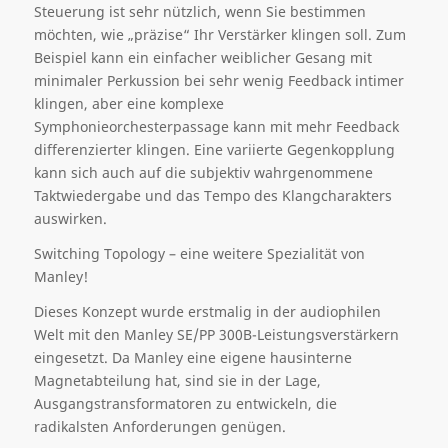
Steuerung ist sehr nützlich, wenn Sie bestimmen
möchten, wie „präzise“ Ihr Verstärker klingen soll. Zum
Beispiel kann ein einfacher weiblicher Gesang mit
minimaler Perkussion bei sehr wenig Feedback intimer
klingen, aber eine komplexe
Symphonieorchesterpassage kann mit mehr Feedback
differenzierter klingen. Eine variierte Gegenkopplung
kann sich auch auf die subjektiv wahrgenommene
Taktwiedergabe und das Tempo des Klangcharakters
auswirken.
Switching Topology – eine weitere Spezialität von
Manley!
Dieses Konzept wurde erstmalig
in der audiophilen
Welt mit den Manley SE/PP 300B-Leistungsverstärkern
e
ingesetzt.
Da Manley eine
eigene hausinterne
Magnetabteilung ha
t
, sind
sie
in der Lage,
Ausgangstransformatoren zu entwickeln, die
radikalsten Anforderungen genügen.