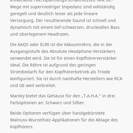
Wege
mit superniedriger Impedanz sind vollständig
geregelt und
deutlich
leiser als jede lineare
Versorgung. Der resultierende Sound ist schnell und
dynamisch mit einem tief-
schwarzen
, druckvollen Bass
und überlegenem Headroom.
Die 6AQ5 oder EL90 ist die Vakuumröhre, die in der
Ausgangsstufe des Absolute Headphone-Verstärkers
verwendet wird.
Sie
ist für eine
n
Kopfhörerverstärker
ideal
. Die Röhre ist aufgrund des geringen
Strombedarfs für den Kopfhörerbetrieb als Triode
konfiguriert.
Sie
ist
durch
namhafte Herstellern wie RCA
und GE weit verbreitet.
Manley
biete
t
das Gehäuse
für den „T.A.H.A.“
in drei
Farboptionen an: Schwarz und Silber.
Beide
Optionen verfügen über handg
ebürstete
Walnuss-Wurzel
holz
-A
pplikationen
für die
Ablage
des
Kopfhörers.