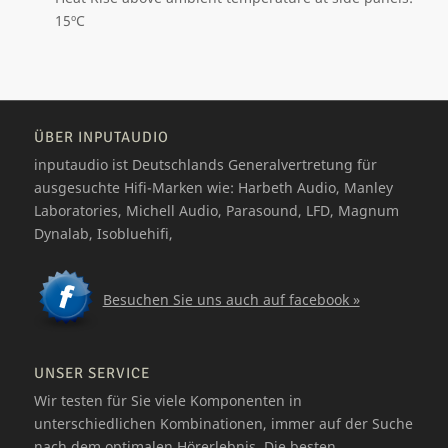
15ºC
ÜBER INPUTAUDIO
inputaudio ist Deutschlands Generalvertretung für
ausgesuchte Hifi-Marken wie: Harbeth Audio, Manley
Laboratories, Michell Audio, Parasound, LFD, Magnum
Dynalab, Isobluehifi,
Besuchen Sie uns auch auf facebook »
UNSER SERVICE
Wir testen für Sie viele Komponenten in
unterschiedlichen Kombinationen, immer auf der Suche
nach dem optimalen Hörerlebnis. Die besten