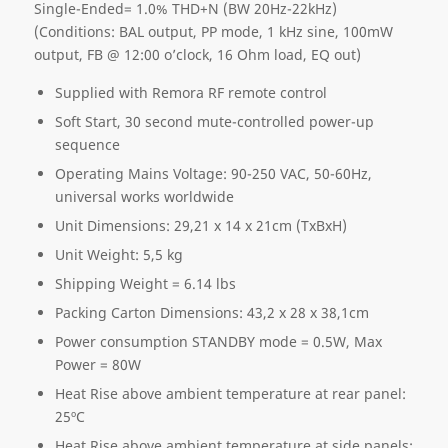
Single-Ended= 1.0% THD+N (BW 20Hz-22kHz)
(Conditions: BAL output, PP mode, 1 kHz sine, 100mW
output, FB @ 12:00 o’clock, 16 Ohm load, EQ out)
Supplied with Remora RF remote control
Soft Start, 30 second mute-controlled power-up
sequence
Operating Mains Voltage: 90-250 VAC, 50-60Hz,
universal works worldwide
Unit Dimensions: 29,21 x 14 x 21cm (TxBxH)
Unit Weight: 5,5 kg
Shipping Weight = 6.14 lbs
Packing Carton Dimensions: 43,2 x 28 x 38,1cm
Power consumption STANDBY mode = 0.5W, Max
Power = 80W
Heat Rise above ambient temperature at rear panel:
25ºC
Heat Rise above ambient temperature at side panels: