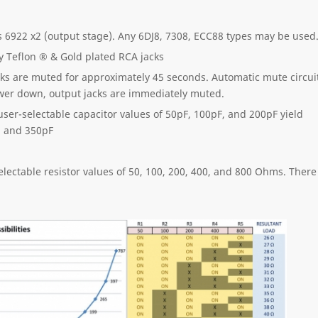
6922 x2 (output stage). Any 6DJ8, 7308, ECC88 types may be used
 Teflon ® & Gold plated RCA jacks
cks are muted for approximately 45 seconds. Automatic mute circui
power down, output jacks are immediately muted.
er-selectable capacitor values of 50pF, 100pF, and 200pF yield
0, and 350pF
lectable resistor values of 50, 100, 200, 400, and 800 Ohms. There