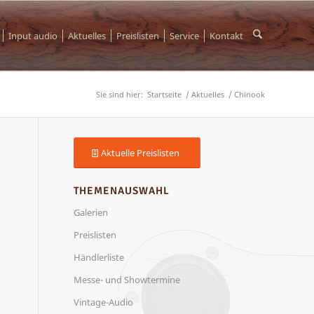
Input audio
Aktuelles
Preislisten
Service
Kontakt
Sie sind hier:
Startseite
/
Aktuelles
/
Chinook
Aktuelle Preislisten
THEMENAUSWAHL
Galerien
Preislisten
Händlerliste
Messe- und Showtermine
Vintage-Audio