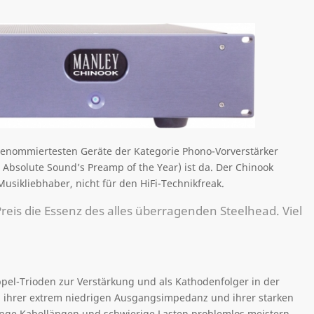
 renommiertesten Geräte der Kategorie Phono-Vorverstärker
bsolute Sound’s Preamp of the Year) ist da. Der Chinook
Musikliebhaber, nicht für den HiFi-Technikfreak.
reis die Essenz des alles überragenden Steelhead. Viel
pel-Trioden zur Verstärkung und als Kathodenfolger in der
 ihrer extrem niedrigen Ausgangsimpedanz und ihrer starken
 lange Kabellängen und schwierige Lasten problemlos meistern.