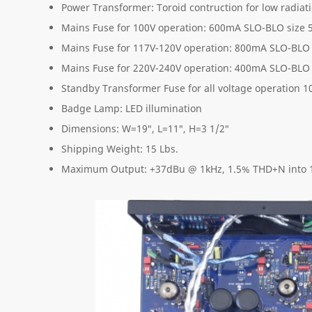
Power Transformer: Toroid contruction for low radiati
Mains Fuse for 100V operation: 600mA SLO-BLO siz
Mains Fuse for 117V-120V operation: 800mA SLO-BL
Mains Fuse for 220V-240V operation: 400mA SLO-BL
Standby Transformer Fuse for all voltage operation 1
Badge Lamp: LED illumination
Dimensions: W=19″, L=11″, H=3 1/2″
Shipping Weight: 15 Lbs.
Maximum Output: +37dBu @ 1kHz, 1.5% THD+N into 