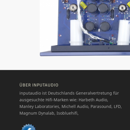
ÜBER INPUTAUDIO
inputaudio ist Deutschlands Generalvertretung für
ausgesuchte Hifi-Marken wie: Harbeth Audio,
Manley Laboratories, Michell Audio, Parasound, LFD,
Magnum Dynalab, Isobluehifi,