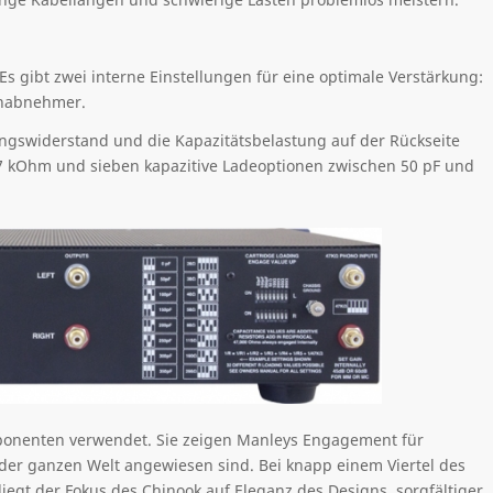
Es gibt zwei interne Einstellungen für eine optimale Verstärkung:
onabnehmer.
angswiderstand und die Kapazitätsbelastung auf der Rückseite
 kOhm und sieben kapazitive Ladeoptionen zwischen 50 pF und
onenten verwendet. Sie zeigen Manleys Engagement für
uf der ganzen Welt angewiesen sind. Bei knapp einem Viertel des
iegt der Fokus des Chinook auf Eleganz des Designs, sorgfältiger