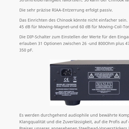
Die sehr präzise RIAA-Entzerrung erfolgt passiv.
Das Einrichten des Chinook könnte nicht einfacher sein. 
45 dB für Moving-Magnet-und 60 dB für Moving-Coil-T
Die DIP-Schalter zum Einstellen der Werte für den Eing
erlauben 31 Optionen zwischen 26 -und 800Ohm plus 47
350 pF.
Es werden durchgehend audiophile und bewährte Komp
Klangqualität und die Zuverlässigkeit, auf die Profis a
Preises unseres angesehenen Steelhead-Vorverstärkers l