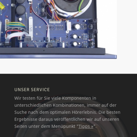
UNSER SERVICE
Wir testen für Sie viele Komponenten in
unterschiedlichen Kombinationen, immer auf der
Suche nach dem optimalen Hörerlebnis. Die besten
Ergebnisse daraus veröffentlichen wir auf unseren
Seiten unter dem Menüpunkt "
Tipps »
".