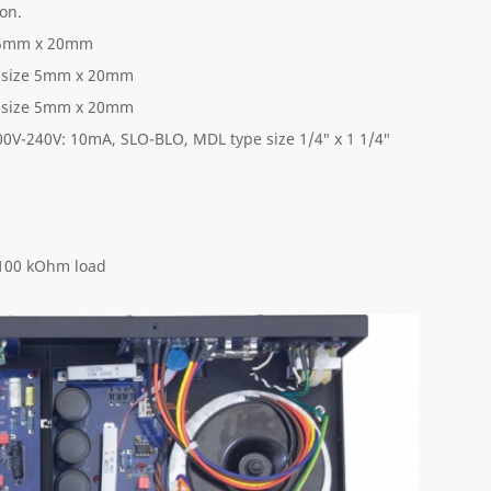
on.
e 5mm x 20mm
O size 5mm x 20mm
O size 5mm x 20mm
00V-240V: 10mA, SLO-BLO, MDL type size 1/4″ x 1 1/4″
100 kOhm load