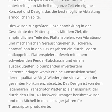
entwickelte John Michell
die ganze Zeit
ein eigenes
Konzept und Design, das die best mögliche Abtastung
ermöglichen sollte.
Dies wurde zur
größten Einzelentwicklung in der
Geschichte der Plattenspieler.
Mit dem Ziel, die
empfindlichen Teile des Plattenspielers von Vibrations-
und mechanischen Geräuschquellen zu isolieren,
entwarf John in den 1980er Jahren ein
durch
Federn
entkoppeltes
Plattenspieler
laufwerk
mit einem
schwebenden Pendel-Subchassis und einem
ausgeklügelten, ölpumpenden
invertiertem
Plattenteller
lager, w
omit er eine Konstruktion schuf,
d
eren
qualitative
Vinyl-Wiedergabe
sich
weit
von der
gesamten
Konkurrenz
absetzte
.
Das Design ist von dem
legendären Transcriptor
Plattenspieler inspiriert, der
durch den Film „A Clockwork Orange“ berühmt wurde
und den Michell in den siebziger Jahren für
Transcriptor produzierte.