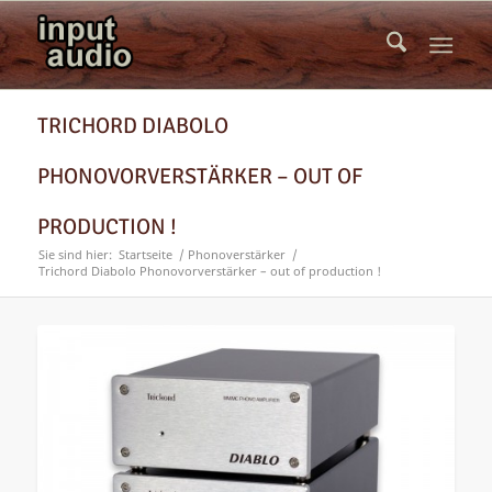
TRICHORD DIABOLO
PHONOVORVERSTÄRKER – OUT OF
PRODUCTION !
Sie sind hier:
Startseite
/
Phonoverstärker
/
Trichord Diabolo Phonovorverstärker – out of production !