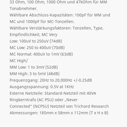
33 Ohm, 100 Ohm, 1000 Ohm und 47kOhm für MM
Tonabnehmer.
Wählbare Abschluss-Kapazitäten: 100pF für MM und
MC und 1000pF für MC-Tonzellen.
Wählbare Verstärkungsfaktoren: Tonzellen, Type,
Empfindlichkeit, MC Very
Low: 100uV to 250uV (74dB)
MC Low: 250 to 400uV (70dB)
MC Normal: 400uV to 1mV (63dB)
MC High/
MM Low: 1 to 3mV (52dB)
MM High: 3 to 5mV (48dB)
Frequenzgang: 20Hz to 20,000Hz +/-0.25dB
Ausgangsspannung: 0.5V at 1KHz
Externe Netzteile: Standard-Netzteil mit 40VA
Ringkerntrafo (AC PSU) oder „Never
Connected“ (NCPSU) Netzteil von Trichord Research
Abmessungen: 185mm x 58mm x 112mm (T x H x B)